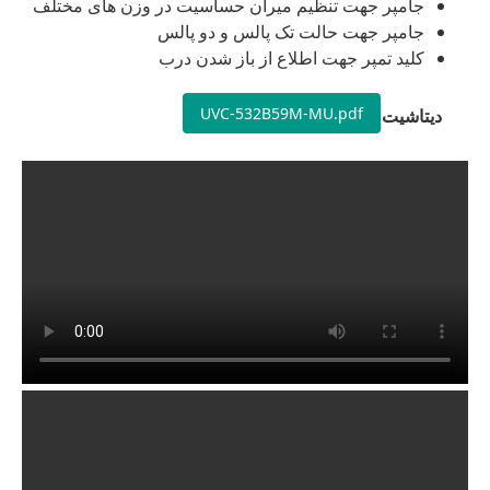
جامپر جهت تنظیم میران حساسیت در وزن های مختلف
جامپر جهت حالت تک پالس و دو پالس
کلید تمپر جهت اطلاع از باز شدن درب
UVC-532B59M-MU.pdf
دیتاشیت