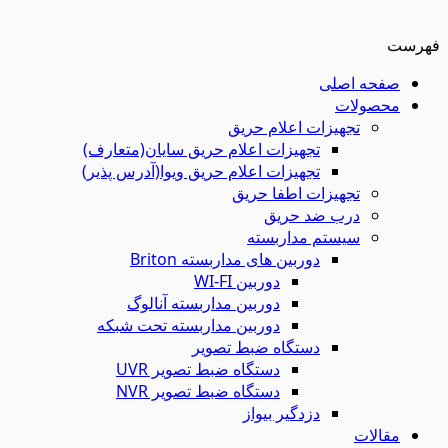
فهرست
صفحه اصلی
محصولات
تجهیزات اعلام حریق
تجهیزات اعلام حریق سایان(متعارف)
تجهیزات اعلام حریق ویوا(آدرس پذیر)
تجهیزات اطفا حریق
درب ضد حریق
سیستم مداربسته
دوربین های مداربسته Briton
دوربین WI-FI
دوربین مداربسته آنالوگ
دوربین مداربسته تحت شبکه
دستگاه ضبط تصویر
دستگاه ضبط تصویر UVR
دستگاه ضبط تصویر NVR
دزدگیر بیواز
مقالات