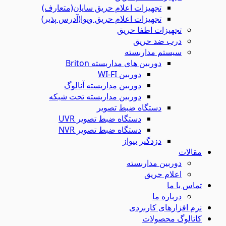
تجهیزات اعلام حریق سایان(متعارف)
تجهیزات اعلام حریق ویوا(آدرس پذیر)
تجهیزات اطفا حریق
درب ضد حریق
سیستم مداربسته
دوربین های مداربسته Briton
دوربین WI-FI
دوربین مداربسته آنالوگ
دوربین مداربسته تحت شبکه
دستگاه ضبط تصویر
دستگاه ضبط تصویر UVR
دستگاه ضبط تصویر NVR
دزدگیر بیواز
مقالات
دوربین مداربسته
اعلام حریق
تماس با ما
درباره ما
نرم افزارهای کاربردی
کاتالوگ محصولات