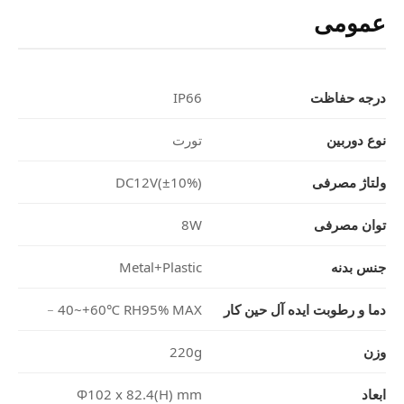
عمومی
درجه حفاظت
IP66
نوع دوربین
تورت
ولتاژ مصرفی
DC12V(±10%)
توان مصرفی
8W
جنس بدنه
Metal+Plastic
دما و رطوبت ایده آل حین کار
﹣40~+60℃ RH95% MAX
وزن
220g
ابعاد
Φ102 x 82.4(H) mm