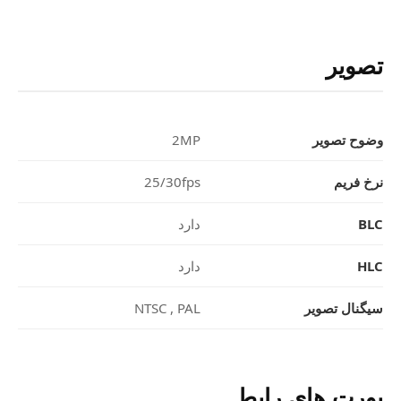
تصویر
وضوح تصویر
2MP
نرخ فریم
25/30fps
BLC
دارد
HLC
دارد
سیگنال تصویر
NTSC , PAL
پورت های رابط