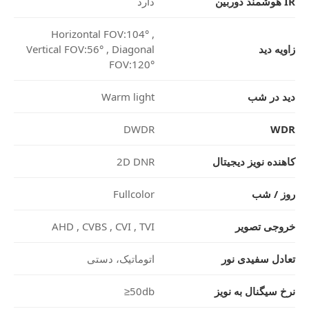
IR هوشمند دوربین
دارد
Horizontal FOV:104° ,
زاویه دید
Vertical FOV:56° , Diagonal
FOV:120°
دید در شب
Warm light
DWDR
WDR
کاهنده نویز دیجیتال
2D DNR
روز / شب
Fullcolor
خروجی تصویر
AHD , CVBS , CVI , TVI
تعادل سفیدی نور
اتوماتیک، دستی
نرخ سیگنال به نویز
≥50db