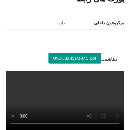
میکروفون داخلی
دارد
UVC-532B59M-MU.pdf
دیتاشیت