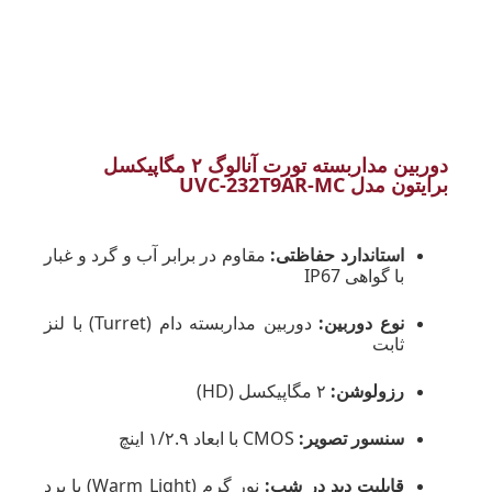
دوربین مداربسته تورت آنالوگ ۲ مگاپیکسل
برایتون مدل UVC-232T9AR-MC
استاندارد حفاظتی:
مقاوم در برابر آب و گرد و غبار
با گواهی IP67
نوع دوربین:
دوربین مداربسته دام (Turret) با لنز
ثابت
رزولوشن:
۲ مگاپیکسل (HD)
سنسور تصویر:
CMOS با ابعاد ۱/۲.۹ اینچ
قابلیت دید در شب:
نور گرم (Warm Light) با برد