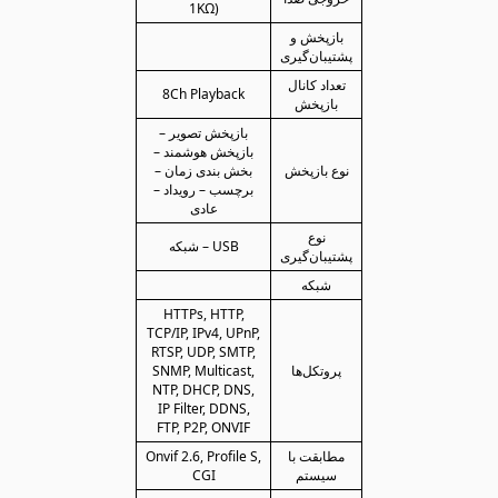
1KΩ)
بازپخش و
پشتیبان‌گیری
تعداد کانال
8Ch Playback
بازپخش
بازپخش تصویر –
بازپخش هوشمند –
نوع بازپخش
بخش بندی زمان –
برچسب – رویداد –
عادی
نوع
USB – شبکه
پشتیبان‌گیری
شبکه
HTTPs, HTTP,
TCP/IP, IPv4, UPnP,
RTSP, UDP, SMTP,
پروتکل‌ها
SNMP, Multicast,
NTP, DHCP, DNS,
IP Filter, DDNS,
FTP, P2P, ONVIF
مطابقت با
Onvif 2.6, Profile S,
سیستم
CGI