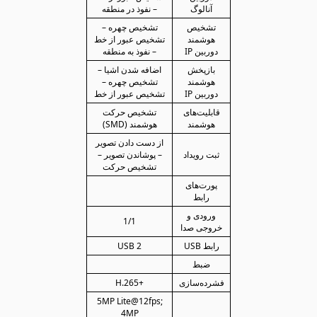
آنالوگ
– نفوذ در منطقه
تشخیص
تشخیص چهره –
هوشمند
تشخیص عبور از خط
دوربین IP
– نفوذ به منطقه
بازپخش
اضافه شدن اشیا –
هوشمند
تشخیص چهره –
دوربین IP
تشخیص عبور از خط
قابلیت‌های
تشخیص حرکت
هوشمند
هوشمند (SMD)
از دست دادن تصویر
ثبت رویداد
– پوشاندن تصویر –
تشخیص حرکت
پورت‌های
رابط
ورودی و
1/1
خروجی صدا
رابط USB
2 USB
ضبط
فشرده‌سازی
+H.265
5MP Lite@12fps;
4MP