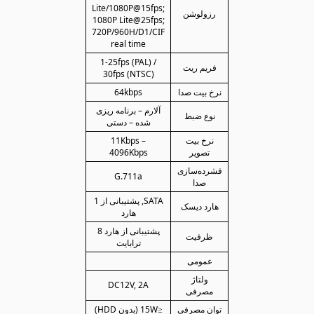
Lite/1080P@15fps;
رزولوشن
1080P Lite@25fps;
720P/960H/D1/CIF
real time
1-25fps (PAL) /
فریم ریت
30fps (NTSC)
نرخ بیت صدا
64kbps
آلارم – برنامه ریزی
نوع ضبط
شده – دستی
نرخ بیت
11Kbps –
تصویر
4096Kbps
فشرده‌سازی
G.711a
صدا
SATA, پشتیبانی از 1
هارد دیسک
هارد
پشتیبانی از هارد 8
ظرفیت
ترابایت
عمومی
ولتاژ
DC12V, 2A
مصرفی
توان مصرفی
≤15W (بدون HDD)