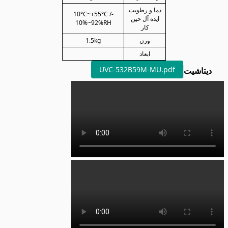
دما و رطوبت
-10°C~+55°C /
ایده آل حین
10%~92%RH
کار
وزن
1.5kg
ابعاد
UVC-532B59M-MU.pdf
دیتاشیت