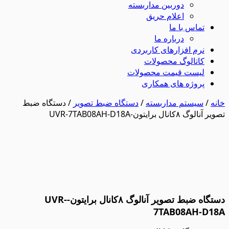
دوربین مداربسته
اعلام حریق
تماس با ما
درباره ما
نرم افزارهای کاربردی
کاتالوگ محصولات
لیست قیمت محصولات
پروژه های همکاری
خانه
/
سیستم مداربسته
/
دستگاه ضبط تصویر
/ دستگاه ضبط
تصویر آنالوگ ۸کانال برایتون-UVR-7TAB08AH-D18A
دستگاه ضبط تصویر آنالوگ ۸کانال برایتون-UVR-
7TAB08AH-D18A