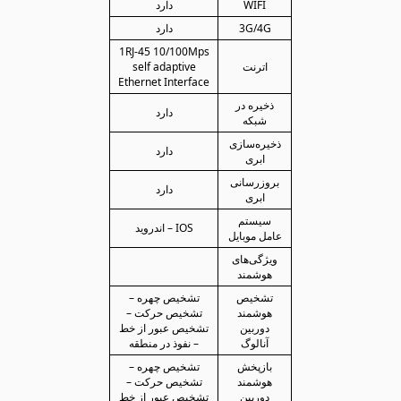
WIFI
دارد
3G/4G
دارد
1RJ-45 10/100Mps
اترنت
self adaptive
Ethernet Interface
ذخیره در
دارد
شبکه
ذخیره‌سازی
دارد
ابری
بروزرسانی
دارد
ابری
سیستم
IOS – اندروید
عامل موبایل
ویژگی‌های
هوشمند
تشخیص
تشخیص چهره –
هوشمند
تشخیص حرکت –
دوربین
تشخیص عبور از خط
آنالوگ
– نفوذ در منطقه
بازپخش
تشخیص چهره –
هوشمند
تشخیص حرکت –
دوربین
تشخیص عبور از خط