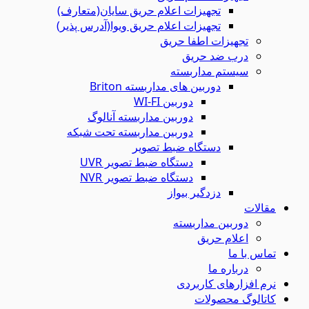
تجهیزات اعلام حریق سایان(متعارف)
تجهیزات اعلام حریق ویوا(آدرس پذیر)
تجهیزات اطفا حریق
درب ضد حریق
سیستم مداربسته
دوربین های مداربسته Briton
دوربین WI-FI
دوربین مداربسته آنالوگ
دوربین مداربسته تحت شبکه
دستگاه ضبط تصویر
دستگاه ضبط تصویر UVR
دستگاه ضبط تصویر NVR
دزدگیر بیواز
مقالات
دوربین مداربسته
اعلام حریق
تماس با ما
درباره ما
نرم افزارهای کاربردی
کاتالوگ محصولات