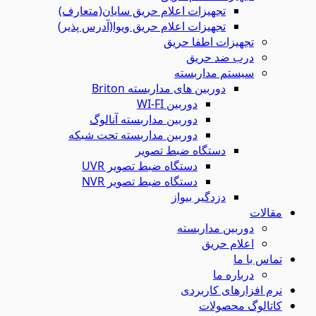
تجهیزات اعلام حریق سایان(متعارف)
تجهیزات اعلام حریق ویوا(آدرس پذیر)
تجهیزات اطفا حریق
درب ضد حریق
سیستم مداربسته
دوربین های مداربسته Briton
دوربین WI-FI
دوربین مداربسته آنالوگ
دوربین مداربسته تحت شبکه
دستگاه ضبط تصویر
دستگاه ضبط تصویر UVR
دستگاه ضبط تصویر NVR
دزدگیر بیواز
مقالات
دوربین مداربسته
اعلام حریق
تماس با ما
درباره ما
نرم افزارهای کاربردی
کاتالوگ محصولات