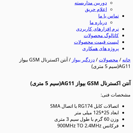
دوربین مداربسته
اعلام حریق
تماس با ما
درباره ما
نرم افزارهای کاربردی
کاتالوگ محصولات
لیست قیمت محصولات
پروژه های همکاری
خانه
/
محصولات
/
دزدگیر بیواز
/ آنتن اکسترنال GSM بیواز
AG11(سیم 5 متری)
آنتن اکسترنال GSM بیواز AG11(سیم 5 متری)
مشخصات فنی:
اتصالات کابل RG174 با اتصال SMA
ابعاد 25*125 میلی متر
وزن 60 گرم با طول سیم 3 متری
فرکانس 900MHz TO 2.4MHz