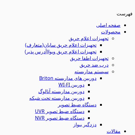
فهرست
صفحه اصلی
محصولات
تجهیزات اعلام حریق
تجهیزات اعلام حریق سایان(متعارف)
تجهیزات اعلام حریق ویوا(آدرس پذیر)
تجهیزات اطفا حریق
درب ضد حریق
سیستم مداربسته
دوربین های مداربسته Briton
دوربین WI-FI
دوربین مداربسته آنالوگ
دوربین مداربسته تحت شبکه
دستگاه ضبط تصویر
دستگاه ضبط تصویر UVR
دستگاه ضبط تصویر NVR
دزدگیر بیواز
مقالات