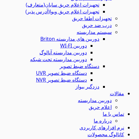
تجهیزات اعلام حریق سایان(متعارف)
تجهیزات اعلام حریق ویوا(آدرس پذیر)
تجهیزات اطفا حریق
درب ضد حریق
سیستم مداربسته
دوربین های مداربسته Briton
دوربین WI-FI
دوربین مداربسته آنالوگ
دوربین مداربسته تحت شبکه
دستگاه ضبط تصویر
دستگاه ضبط تصویر UVR
دستگاه ضبط تصویر NVR
دزدگیر بیواز
مقالات
دوربین مداربسته
اعلام حریق
تماس با ما
درباره ما
نرم افزارهای کاربردی
کاتالوگ محصولات