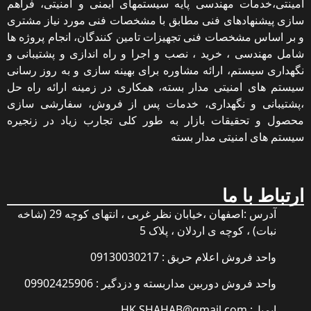
تی،خدمات مهندسی پایه سیستمهای ایمنی و امنیتی، فراهم
 پیشنهادهای فنی مطابق با مشخصات فنی مورد نیاز مشتری
اساس مشخصات فنی تجهیزات تامین کنندگان، انجام پروژه ها
 مهندسی ، خرید ، نصب و اجرا و راه اندازی و پشتیبانی و
ری سیستم، ارائه مشاوره برای بهینه سازی و به روز رسانی
م های امنیتی مدار بسته، همکاری در زمینه ارائه راه حل
یبانی و نگهداری، خدمات پس از فروش، سفارشی سازی
ل و تحقیقات بازار به طور کلی تجارب زیاد در زنجیره
 های امنیتی مدار بسته
اط با ما
آدرس :اصفهان ،خیابان نظر غربی ، انتهای کوچه 29 (شاخه
نبات) ، کوچه ی اردلان ، پلاک 5
واحد فروش اعلام حریق : 09130030217
واحد فروش دوربین مداربسته و دزدگیر : 09902425906
ایمیل: HK.SHAHAB@gmail.com